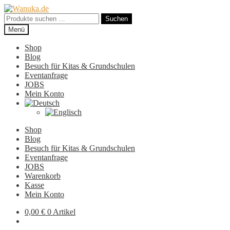
Zur
Zum
Navigation
Inhalt
Suchen
Suchen
springen
springen
nach:
Menü
Shop
Blog
Besuch für Kitas & Grundschulen
Eventanfrage
JOBS
Mein Konto
Shop
Blog
Besuch für Kitas & Grundschulen
Eventanfrage
JOBS
Warenkorb
Kasse
Mein Konto
0,00
€
0 Artikel