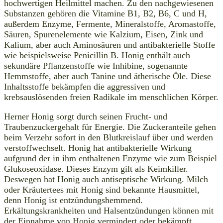
hochwertigen Heilmittel machen. Zu den nachgewiesenen
Substanzen gehören die Vitamine B1, B2, B6, C und H,
außerdem Enzyme, Fermente, Mineralstoffe, Aromastoffe,
Säuren, Spurenelemente wie Kalzium, Eisen, Zink und
Kalium, aber auch Aminosäuren und antibakterielle Stoffe
wie beispielsweise Penicillin B. Honig enthält auch
sekundäre Pflanzenstoffe wie Inhibine, sogenannte
Hemmstoffe, aber auch Tanine und ätherische Öle. Diese
Inhaltsstoffe bekämpfen die aggressiven und
krebsauslösenden freien Radikale im menschlichen Körper.
Herner Honig sorgt durch seinen Frucht- und
Traubenzuckergehalt für Energie. Die Zuckeranteile gehen
beim Verzehr sofort in den Blutkreislauf über und werden
verstoffwechselt. Honig hat antibakterielle Wirkung
aufgrund der in ihm enthaltenen Enzyme wie zum Beispiel
Glukoseoxidase. Dieses Enzym gilt als Keimkiller.
Deswegen hat Honig auch antiseptische Wirkung. Milch
oder Kräutertees mit Honig sind bekannte Hausmittel,
denn Honig ist entzündungshemmend.
Erkältungskrankheiten und Halsentzündungen können mit
der Einnahme von Honig vermindert oder bekämpft