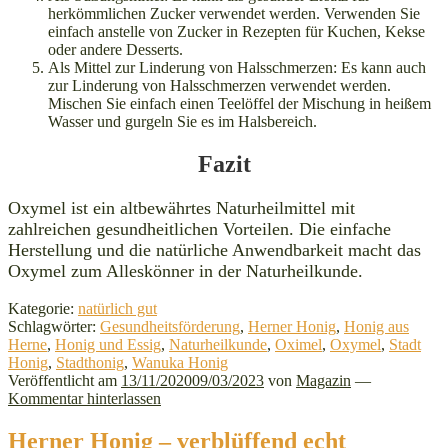
herkömmlichen Zucker verwendet werden. Verwenden Sie
einfach anstelle von Zucker in Rezepten für Kuchen, Kekse
oder andere Desserts.
Als Mittel zur Linderung von Halsschmerzen: Es kann auch
zur Linderung von Halsschmerzen verwendet werden.
Mischen Sie einfach einen Teelöffel der Mischung in heißem
Wasser und gurgeln Sie es im Halsbereich.
Fazit
Oxymel ist ein altbewährtes Naturheilmittel mit
zahlreichen gesundheitlichen Vorteilen. Die einfache
Herstellung und die natürliche Anwendbarkeit macht das
Oxymel zum Alleskönner in der Naturheilkunde.
Kategorie:
natürlich gut
Schlagwörter:
Gesundheitsförderung
,
Herner Honig
,
Honig aus
Herne
,
Honig und Essig
,
Naturheilkunde
,
Oximel
,
Oxymel
,
Stadt
Honig
,
Stadthonig
,
Wanuka Honig
Veröffentlicht am
13/11/2020
09/03/2023
von
Magazin
—
Kommentar hinterlassen
Herner Honig – verblüffend echt