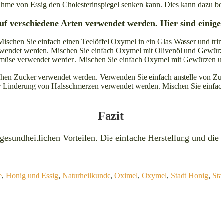
nahme von Essig den Cholesterinspiegel senken kann. Dies kann dazu b
f verschiedene Arten verwendet werden. Hier sind einige
schen Sie einfach einen Teelöffel Oxymel in ein Glas Wasser und trin
erwendet werden. Mischen Sie einfach Oxymel mit Olivenöl und Gewürze
Gemüse verwendet werden. Mischen Sie einfach Oxymel mit Gewürzen un
chen Zucker verwendet werden. Verwenden Sie einfach anstelle von Zu
r Linderung von Halsschmerzen verwendet werden. Mischen Sie einfach
Fazit
n gesundheitlichen Vorteilen. Die einfache Herstellung und 
e
,
Honig und Essig
,
Naturheilkunde
,
Oximel
,
Oxymel
,
Stadt Honig
,
St