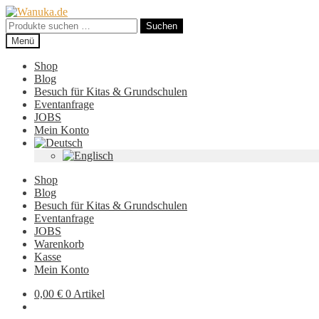
Zur
Zum
Navigation
Inhalt
Suchen
Suchen
springen
springen
nach:
Menü
Shop
Blog
Besuch für Kitas & Grundschulen
Eventanfrage
JOBS
Mein Konto
Shop
Blog
Besuch für Kitas & Grundschulen
Eventanfrage
JOBS
Warenkorb
Kasse
Mein Konto
0,00
€
0 Artikel