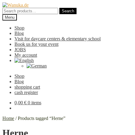
Skip
Skip
to
to
Search
Search
navigation
content
for:
Menu
Shop
Blog
Visit for daycare centers & elementary school
Book us for your event
JOBS
My account
Shop
Blog
shopping cart
cash register
0,00
€
0 items
Home
/
Products tagged “Herne”
Herne