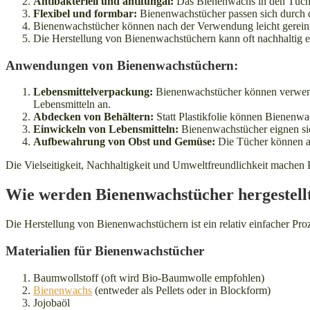
Antibakteriell und antifungal:
Das Bienenwachs in den Tüchern
Flexibel und formbar:
Bienenwachstücher passen sich durch d
Bienenwachstücher können nach der Verwendung leicht gereini
Die Herstellung von Bienenwachstüchern kann oft nachhaltig e
Anwendungen von Bienenwachstüchern:
Lebensmittelverpackung:
Bienenwachstücher können verwende
Lebensmitteln an.
Abdecken von Behältern:
Statt Plastikfolie können Bienenw
Einwickeln von Lebensmitteln:
Bienenwachstücher eignen si
Aufbewahrung von Obst und Gemüse:
Die Tücher können au
Die Vielseitigkeit, Nachhaltigkeit und Umweltfreundlichkeit machen B
Wie werden Bienenwachstücher hergestell
Die Herstellung von Bienenwachstüchern ist ein relativ einfacher Proz
Materialien für Bienenwachstücher
Baumwollstoff (oft wird Bio-Baumwolle empfohlen)
Bienenwachs
(entweder als Pellets oder in Blockform)
Jojobaöl