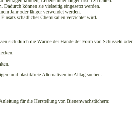
u beitragen können, Lebensmittel länger frisch zu halten.
 Dadurch können sie vielseitig eingesetzt werden.
inem Jahr oder länger verwendet werden.
Einsatz schädlicher Chemikalien verzichtet wird.
ssen sich durch die Wärme der Hände der Form von Schüsseln oder
decken.
lten.
ere und plastikfreie Alternativen im Alltag suchen.
de Anleitung für die Herstellung von Bienenwachstüchern: