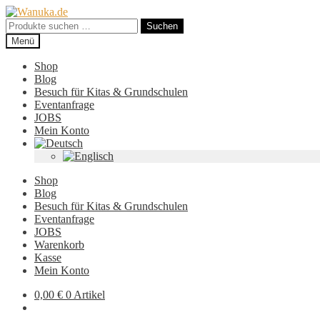
Zur
Zum
Navigation
Inhalt
Suchen
Suchen
springen
springen
nach:
Menü
Shop
Blog
Besuch für Kitas & Grundschulen
Eventanfrage
JOBS
Mein Konto
Shop
Blog
Besuch für Kitas & Grundschulen
Eventanfrage
JOBS
Warenkorb
Kasse
Mein Konto
0,00
€
0 Artikel