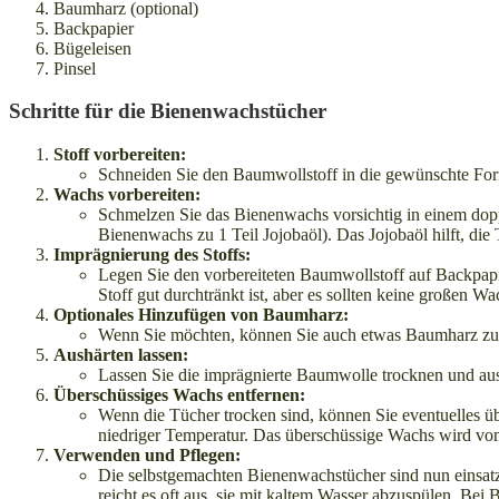
Baumharz (optional)
Backpapier
Bügeleisen
Pinsel
Schritte für die Bienenwachstücher
Stoff vorbereiten:
Schneiden Sie den Baumwollstoff in die gewünschte Form
Wachs vorbereiten:
Schmelzen Sie das Bienenwachs vorsichtig in einem dopp
Bienenwachs zu 1 Teil Jojobaöl). Das Jojobaöl hilft, die 
Imprägnierung des Stoffs:
Legen Sie den vorbereiteten Baumwollstoff auf Backpapie
Stoff gut durchtränkt ist, aber es sollten keine großen W
Optionales Hinzufügen von Baumharz:
Wenn Sie möchten, können Sie auch etwas Baumharz zur 
Aushärten lassen:
Lassen Sie die imprägnierte Baumwolle trocknen und aus
Überschüssiges Wachs entfernen:
Wenn die Tücher trocken sind, können Sie eventuelles ü
niedriger Temperatur. Das überschüssige Wachs wird v
Verwenden und Pflegen:
Die selbstgemachten Bienenwachstücher sind nun einsat
reicht es oft aus, sie mit kaltem Wasser abzuspülen. Bei