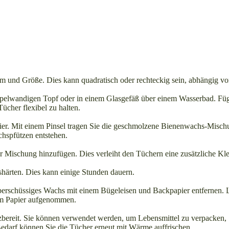
 und Größe. Dies kann quadratisch oder rechteckig sein, abhängig von
elwandigen Topf oder in einem Glasgefäß über einem Wasserbad. Fügen
Tücher flexibel zu halten.
r. Mit einem Pinsel tragen Sie die geschmolzene Bienenwachs-Mischung
achspfützen entstehen.
Mischung hinzufügen. Dies verleiht den Tüchern eine zusätzliche Kleb
härten. Dies kann einige Stunden dauern.
berschüssiges Wachs mit einem Bügeleisen und Backpapier entfernen. 
om Papier aufgenommen.
zbereit. Sie können verwendet werden, um Lebensmittel zu verpacke
 Bedarf können Sie die Tücher erneut mit Wärme auffrischen.