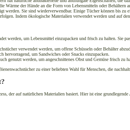
 hat natürliche antibakterielle und antifungale Eigenschaften, die daz
ie Wärme der Hände an die Form von Lebensmitteln oder Behältern an.
gt werden. Sie sind wiederverwendbar. Einige Tücher können bis zu e
rfolgen. Indem ökologische Materialien verwendet werden und auf den 
t werden, um Lebensmittel einzupacken und frisch zu halten. Sie pa
achstücher verwendet werden, um offene Schüsseln oder Behälter abzu
ch hervorragend, um Sandwiches oder Snacks einzupacken.
ch genutzt werden, um angeschnittenes Obst und Gemüse frisch zu ha
ienenwachstücher zu einer beliebten Wahl für Menschen, die nachhaltig
t?
ess, der auf natürlichen Materialien basiert. Hier ist eine grundlegen